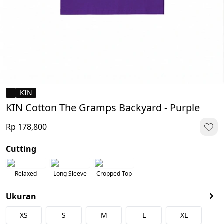
KIN
KIN Cotton The Gramps Backyard - Purple
Rp 178,800
Cutting
Relaxed
Long Sleeve
Cropped Top
Ukuran
XS
S
M
L
XL